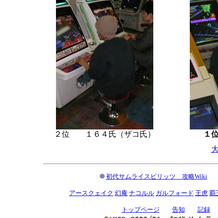
２位 １６４氏（ザコ氏）
１
初代サムライスピリッツ 攻略Wiki
アースクェイク
幻庵
ナコルル
ガルフォード
王虎
覇
トップページ
告知
記録